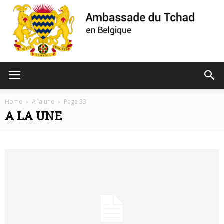
Ambassade
Home
A la une
Page 33
A LA UNE
du
Tchad
de