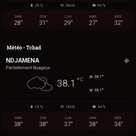
38 %
3kmh
60 %
SAM
DIM
LUN
MAR
MER
28
°
31
°
29
°
27
°
32
°
Météo - Tchad
NDJAMENA
Partiellement Nuageux
°
38.1
°
C
38.1
°
38.1
29 %
1kmh
44 %
SAM
DIM
LUN
MAR
MER
38
°
38
°
37
°
38
°
34
°