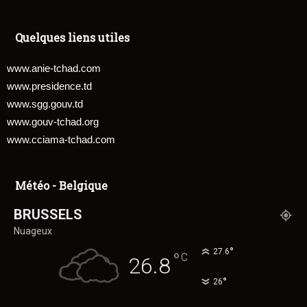
Quelques liens utiles
www.anie-tchad.com
www.presidence.td
www.sgg.gouv.td
www.gouv-tchad.org
www.cciama-tchad.com
Météo - Belgique
BRUSSELS
Nuageux
°
27.6
°
C
26.8
°
26