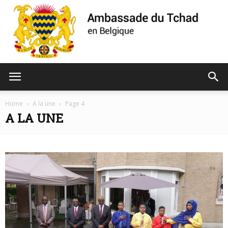
Ambassade
Home
A la une
Page 4
A LA UNE
du
Tchad
de