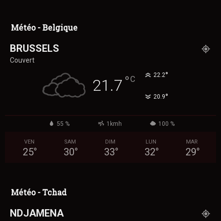
Météo - Belgique
BRUSSELS
Couvert
°
22.2
°
C
21.7
°
20.9
55 %
1kmh
100 %
VEN
SAM
DIM
LUN
MAR
25
°
30
°
33
°
32
°
29
°
Météo - Tchad
NDJAMENA