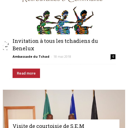
Invitation à tous les tchadiens du
Benelux
Ambassade du Tchad
-
18 mai 2018
0
Read more
Visite de courtoisie de S.E.M