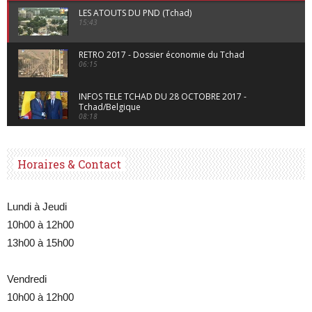
LES ATOUTS DU PND (Tchad)
15:43
RETRO 2017 - Dossier économie du Tchad
06:15
INFOS TELE TCHAD DU 28 OCTOBRE 2017 -
Tchad/Belgique
08:18
Horaires & Contact
Lundi à Jeudi
10h00 à 12h00
13h00 à 15h00
Vendredi
10h00 à 12h00