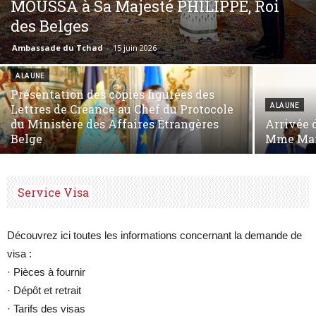
MOUSSA à Sa Majesté PHILIPPE, Roi
des Belges
Ambassade du Tchad
-
15 juin 2026
Belgique
A LA UNE
Présentation des copies figurées des
Lettres de Créance au Chef du Protocole
A LA UNE
du Ministère des Affaires Étrangères
Arrivée 
Belge
Mme Ma
Service Visa
Découvrez ici toutes les informations concernant la demande de
visa :
· Pièces à fournir
· Dépôt et retrait
· Tarifs des visas