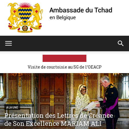
Ambassade
TRENDING NOW
Présentation des Lettres de Créance de Son Excellence
Visite de courtoisie au SG de l’OEACP
MARIAM ALI MOUSSA à Sa Majesté PHILIPPE, Roi des
du
Belges
Tchad
A LA UNE
Présentation des Lettres de Créance
de Son Excellence MARIAM ALI
de