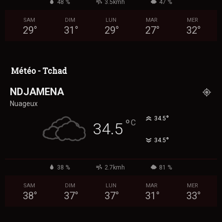
48 %
3.5kmh
47 %
SAM
DIM
LUN
MAR
MER
29
°
31
°
29
°
27
°
32
°
Météo - Tchad
NDJAMENA
Nuageux
°
34.5
°
C
34.5
°
34.5
38 %
2.7kmh
81 %
SAM
DIM
LUN
MAR
MER
38
°
37
°
37
°
31
°
33
°