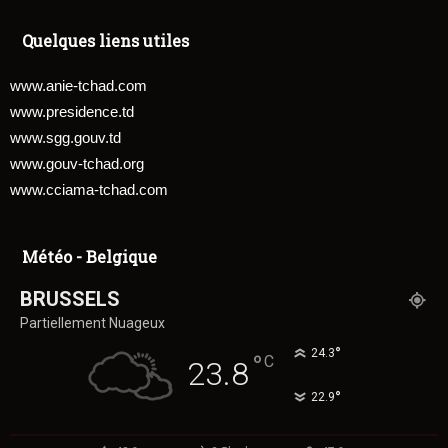
Quelques liens utiles
www.anie-tchad.com
www.presidence.td
www.sgg.gouv.td
www.gouv-tchad.org
www.cciama-tchad.com
Météo - Belgique
BRUSSELS
Partiellement Nuageux
°
24.3
°
C
23.8
°
22.9