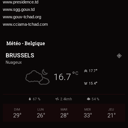
www.presidence.td
www.sgg.gouv.td
www.gouv-tchad.org
www.cciama-tchad.com
Météo - Belgique
BRUSSELS
Nuageux
°
17.7
°
C
16.7
°
15.4
67 %
2.4kmh
54 %
DIM
LUN
MAR
MER
JEU
29
°
26
°
28
°
33
°
21
°