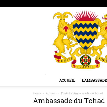
jeudi, août 6, 2026
Sign in / Join
ACCUEIL
L’AMBASSADE
Home
Authors
Posts by Ambassade du Tchad
Ambassade du Tchad