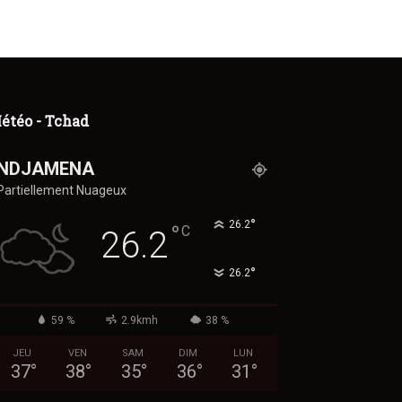
étéo - Tchad
NDJAMENA
Partiellement Nuageux
°
26.2
°
C
26.2
°
26.2
59 %
2.9kmh
38 %
JEU
VEN
SAM
DIM
LUN
37
°
38
°
35
°
36
°
31
°