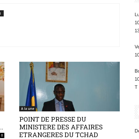
S
Lu
du
1
1
V
1
Tchad
B
1
T 
de
A la une
POINT DE PRESSE DU
..
MINISTERE DES AFFAIRES
Dé
ETRANGERES DU TCHAD
0