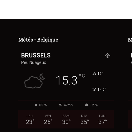
Météo - Belgique
M
BRUSSELS
Peu Nuageux
°
16
°
C
15.3
°
14.6
83 %
4kmh
12 %
JEU
VEN
SAM
DIM
LUN
23
°
25
°
30
°
35
°
37
°