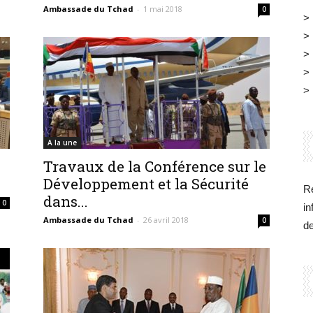
Belgique
Ambassade du Tchad
-
1 mai 2018
0
>
>
>
>
>
A la une
Travaux de la Conférence sur le
Développement et la Sécurité
Re
dans...
0
in
Ambassade du Tchad
-
26 avril 2018
0
d