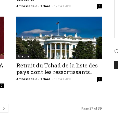
Ambassade du Tchad
-
17 avril 2018
0
(*
A la une
LA
Retrait du Tchad de la liste des
pays dont les ressortissants...
Ambassade du Tchad
-
12 avril 2018
0
0
Page 37 of 39