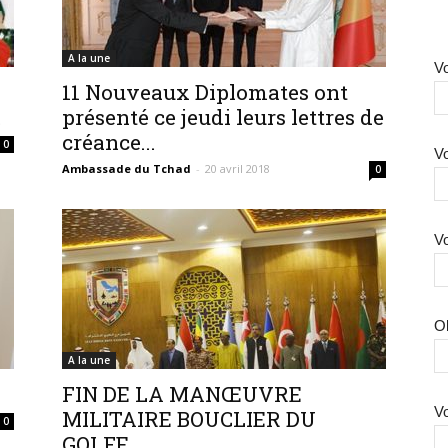
A la une
Vo
11 Nouveaux Diplomates ont
.
présenté ce jeudi leurs lettres de
créance...
0
Vo
Ambassade du Tchad
-
20 avril 2018
0
Vo
O
A la une
FIN DE LA MANŒUVRE
V
MILITAIRE BOUCLIER DU
0
GOLFE