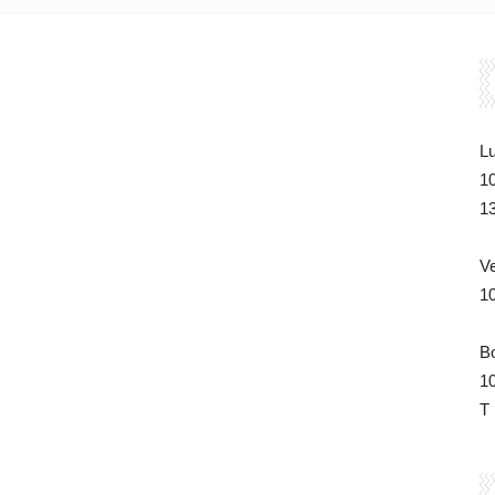
du
Lu
1
Tchad
1
V
1
de
B
1
T 