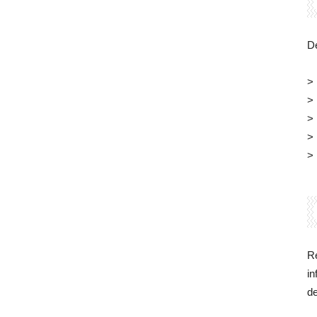
Belgique
Dé
>
>
>
>
>
Re
in
d