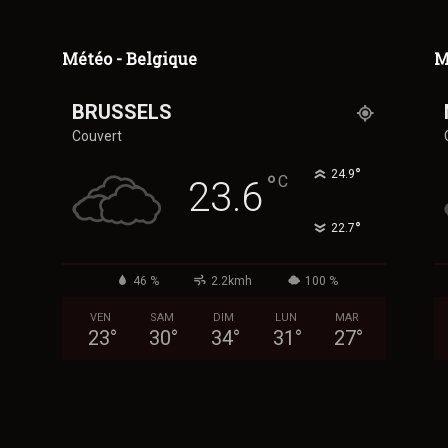
Météo - Belgique
M
BRUSSELS
Couvert
°
24.9
°
C
23.6
°
22.7
46 %
2.2kmh
100 %
VEN
SAM
DIM
LUN
MAR
23
°
30
°
34
°
31
°
27
°