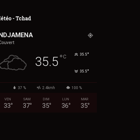
étéo - Tchad
NDJAMENA
Couvert
°
35.5
°
C
35.5
°
35.5
37 %
2.4kmh
100 %
VEN
SAM
DIM
LUN
MAR
33
°
37
°
35
°
36
°
35
°