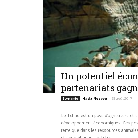
Un potentiel éco
partenariats gag
Nada Nebbou
-
28 août 2017
Economie
Le Tchad est un pays d’agriculture et d
développement économiques. Ces possib
terre que dans les ressources animales,
et énergétiques. Le Tchad a...