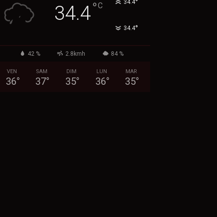
°
34.4
°
C
34.4
°
34.4
42 %
2.8kmh
84 %
VEN
SAM
DIM
LUN
MAR
36
°
37
°
35
°
36
°
35
°