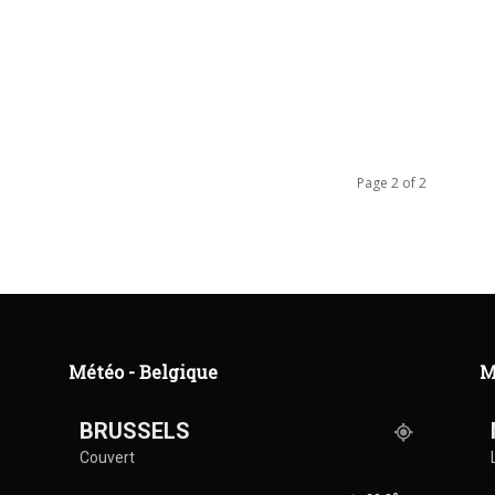
Page 2 of 2
Météo - Belgique
M
BRUSSELS
Couvert