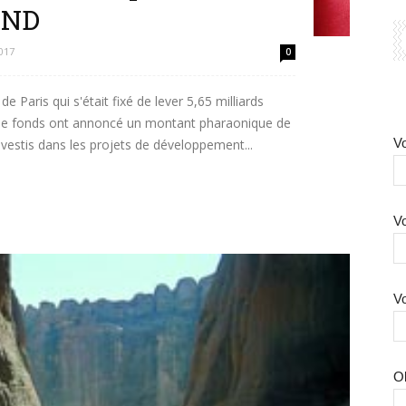
PND
017
0
 Paris qui s'était fixé de lever 5,65 milliards
rs de fonds ont annoncé un montant pharaonique de
Vo
nvestis dans les projets de développement...
Vo
Vo
O