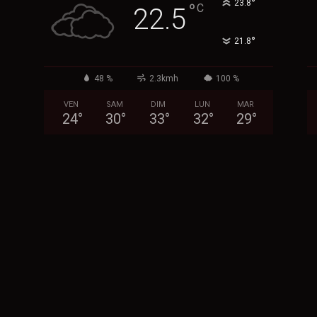
°
23.8
°
C
22.5
°
21.8
48 %
2.3kmh
100 %
VEN
SAM
DIM
LUN
MAR
24
°
30
°
33
°
32
°
29
°