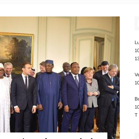
du
Lu
1
Tchad
1
V
1
de
B
1
T 