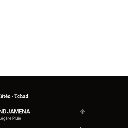
étéo - Tchad
NDJAMENA
Légère Pluie