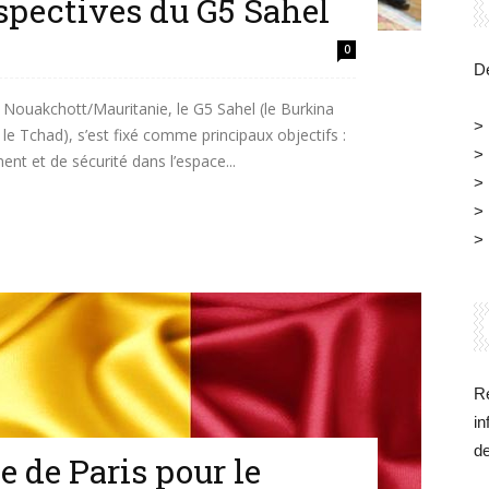
spectives du G5 Sahel
Belgique
0
Dé
à Nouakchott/Mauritanie, le G5 Sahel (le Burkina
>
t le Tchad), s’est fixé comme principaux objectifs :
>
nt et de sécurité dans l’espace...
>
>
>
Re
in
d
e de Paris pour le