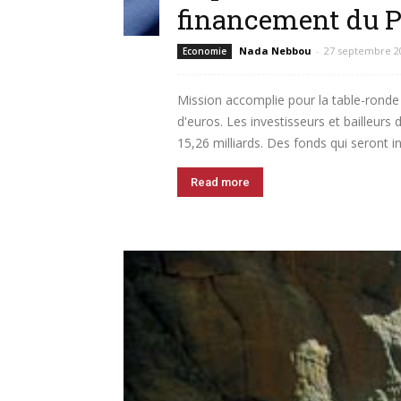
financement du 
Nada Nebbou
-
27 septembre 2
Economie
Mission accomplie pour la table-ronde de
d'euros. Les investisseurs et bailleu
15,26 milliards. Des fonds qui seront i
Read more