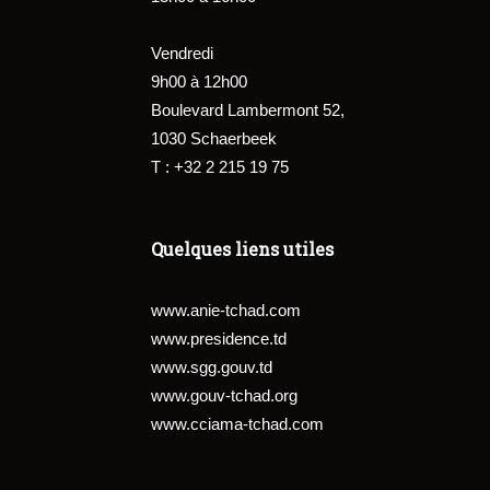
Vendredi
9h00 à 12h00
Boulevard Lambermont 52,
1030 Schaerbeek
T : +32 2 215 19 75
Quelques liens utiles
www.anie-tchad.com
www.presidence.td
www.sgg.gouv.td
www.gouv-tchad.org
www.cciama-tchad.com