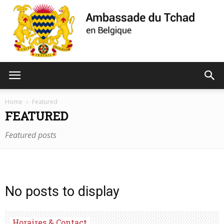
Ambassade
Home
Featured
FEATURED
du
Featured posts
Tchad
No posts to display
de
Horaires & Contact