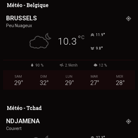
Météo - Belgique
BRUSSELS
Peu Nuageux
°
11.9
°
C
10.3
°
9.8
90 %
2.9kmh
12 %
SAM
DIM
LUN
MAR
MER
29
°
32
°
29
°
27
°
28
°
Météo - Tchad
NDJAMENA
Couvert
°
27.3