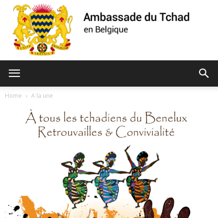
Ambassade
Home
A la une
du
Tchad
de