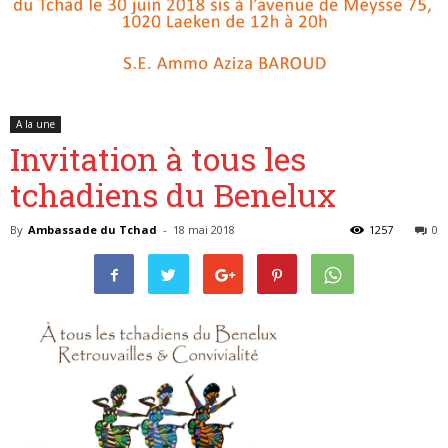
A la une
Invitation à tous les
tchadiens du Benelux
By
Ambassade du Tchad
-
18 mai 2018
1257
0