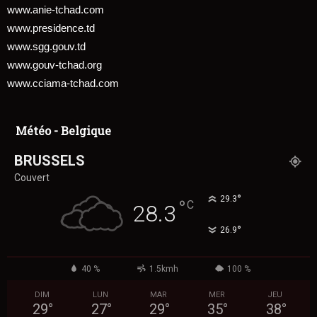
www.anie-tchad.com
www.presidence.td
www.sgg.gouv.td
www.gouv-tchad.org
www.cciama-tchad.com
Météo - Belgique
BRUSSELS
Couvert
°
29.3
°
C
28.3
°
26.9
40 %
1.5kmh
100 %
DIM
LUN
MAR
MER
JEU
29
°
27
°
29
°
35
°
38
°