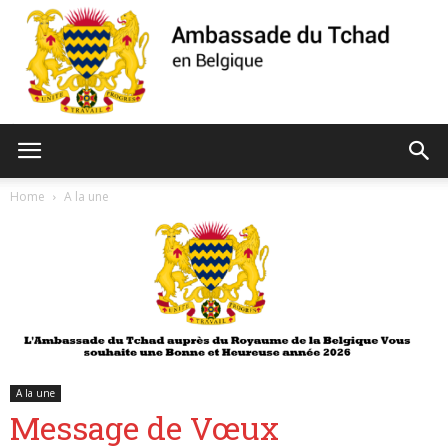
Ambassade
Home
A la une
du
Tchad
A la une
Message de Vœux
de