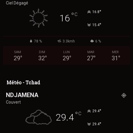
Ciel Dégagé
°
16.8
°
C
16
°
15.4
78 %
3.3kmh
6 %
SAM
DIM
LUN
MAR
MER
29
°
32
°
29
°
27
°
31
°
Météo - Tchad
NDJAMENA
Couvert
°
29.4
°
C
29.4
°
29.4