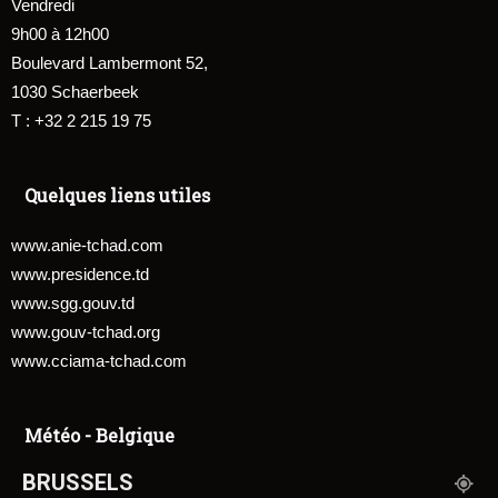
Vendredi
9h00 à 12h00
Boulevard Lambermont 52,
1030 Schaerbeek
T : +32 2 215 19 75
Quelques liens utiles
www.anie-tchad.com
www.presidence.td
www.sgg.gouv.td
www.gouv-tchad.org
www.cciama-tchad.com
Météo - Belgique
BRUSSELS