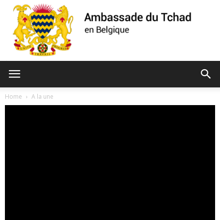
Ambassade
Home
A la une
du
Tchad
de