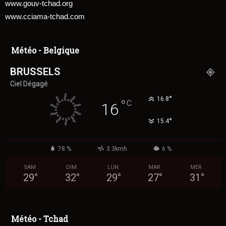
www.gouv-tchad.org
www.cciama-tchad.com
Météo - Belgique
BRUSSELS
Ciel Dégagé
°
16.8
°
C
16
°
15.4
78 %
3.3kmh
6 %
SAM
DIM
LUN
MAR
MER
29
°
32
°
29
°
27
°
31
°
Météo - Tchad