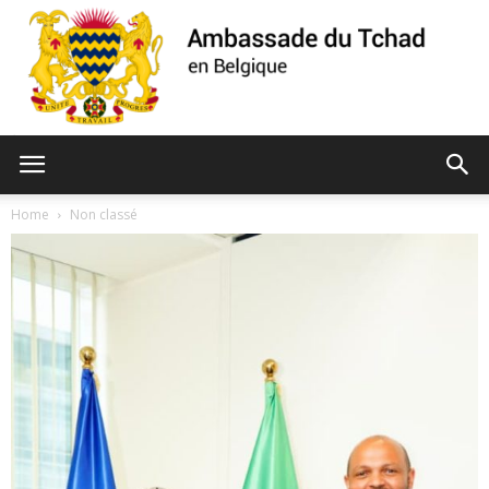
Ambassade
Home
Non classé
du
Tchad
de