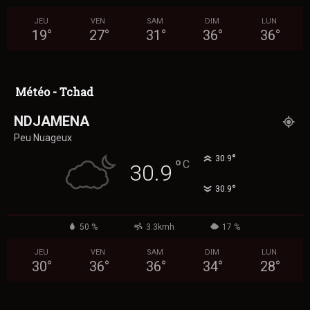
JEU
VEN
SAM
DIM
LUN
19
°
27
°
31
°
36
°
36
°
Météo - Tchad
NDJAMENA
Peu Nuageux
°
30.9
°
C
30.9
°
30.9
50 %
3.3kmh
17 %
JEU
VEN
SAM
DIM
LUN
30
°
36
°
36
°
34
°
28
°