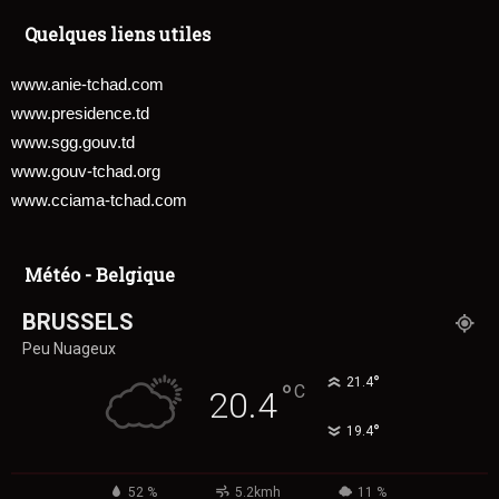
Quelques liens utiles
www.anie-tchad.com
www.presidence.td
www.sgg.gouv.td
www.gouv-tchad.org
www.cciama-tchad.com
Météo - Belgique
BRUSSELS
Peu Nuageux
°
21.4
°
C
20.4
°
19.4
52 %
5.2kmh
11 %