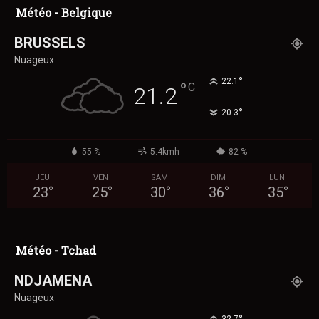
Météo - Belgique
BRUSSELS
Nuageux
°
22.1
°
C
21.2
°
20.3
55 %
5.4kmh
82 %
JEU
VEN
SAM
DIM
LUN
23
°
25
°
30
°
36
°
35
°
Météo - Tchad
NDJAMENA
Nuageux
32.7