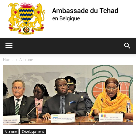
Ambassade
Home
A la une
du
Tchad
A la une
Développement
de