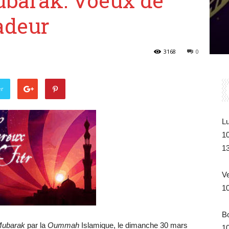
Belgique
adeur
3168
0
er
Lu
1
1
V
1
B
l Mubarak
par la
Oummah
Islamique, le dimanche 30 mars
1