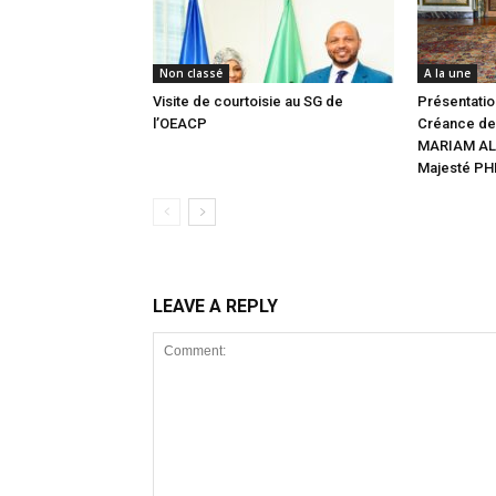
Non classé
A la une
Visite de courtoisie au SG de
Présentatio
l’OEACP
Créance de
MARIAM AL
Majesté PHI
LEAVE A REPLY