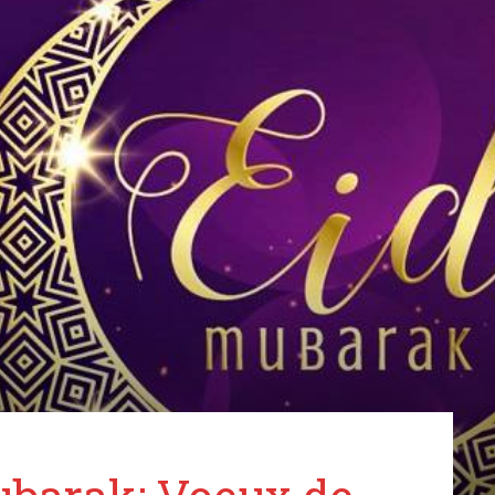
du
Tchad
de
Mubarak: Voeux de