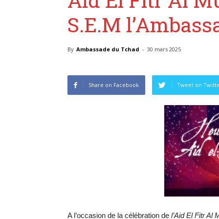
S.E.M l’Ambass
By
Ambassade du Tchad
-
30 mars 2025
Share on Facebook
Tweet on Twitt
A l’occasion de la célébration de
l’Aid El Fitr A