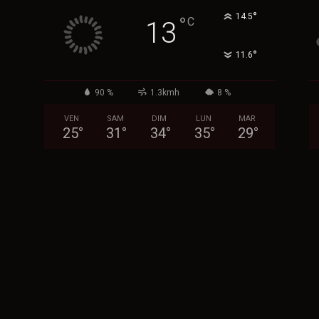
°
14.5
°
C
13
°
11.6
90 %
1.3kmh
8 %
VEN
SAM
DIM
LUN
MAR
25
°
31
°
34
°
35
°
29
°