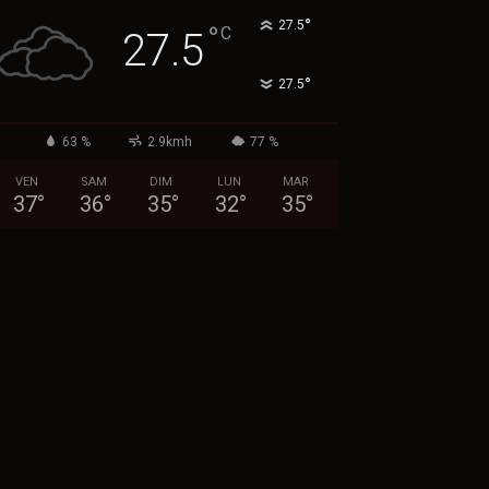
°
27.5
°
C
27.5
°
27.5
63 %
2.9kmh
77 %
VEN
SAM
DIM
LUN
MAR
37
°
36
°
35
°
32
°
35
°