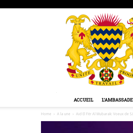
vendredi, août 7, 2026
Sign in / Join
ACCUEIL
L’AMBASSADE
Home
A la une
Aid El Fitr Al Mubarak: Voeux de 