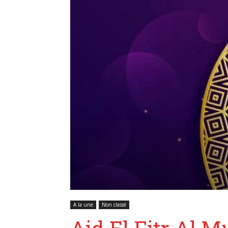
A la une
Non classé
Aid El Fitr Al 