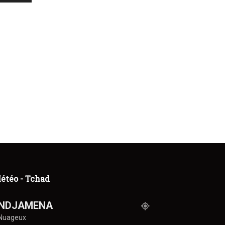
étéo - Tchad
NDJAMENA
Nuageux