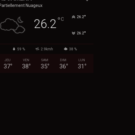
Partiellement Nuageux
°
26.2
°
C
26.2
°
26.2
59 %
2.9kmh
38 %
JEU
VEN
SAM
DIM
LUN
37
°
38
°
35
°
36
°
31
°