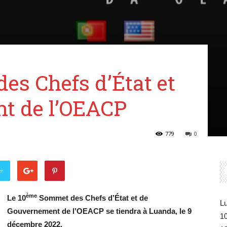
Belgique
s Chefs d’État et
t de l’OEACP
779
0
er
ème
Le 10
Sommet des Chefs d’État et de
Lu
Gouvernement de l’OEACP se tiendra à Luanda, le 9
1
décembre 2022.