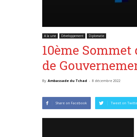
A la une
Développement
Diplomatie
10ème Sommet de
de Gouvernemen
By
Ambassade du Tchad
-
8 décembre 2022
Share on Facebook
Tweet on Twitt