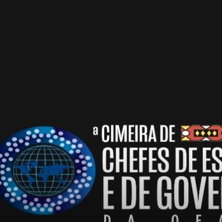
du
Tchad
de