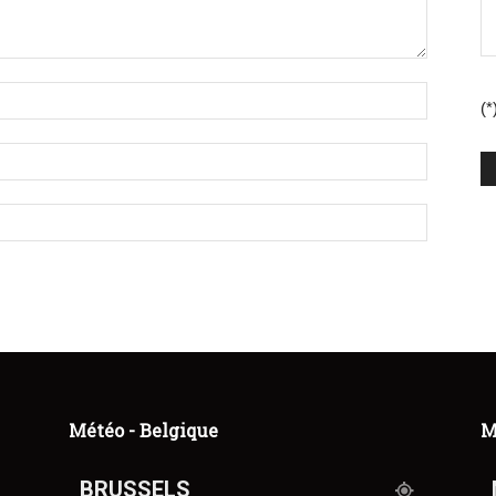
(*
Météo - Belgique
M
BRUSSELS