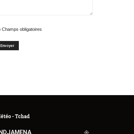
) Champs obligatoires
étéo - Tchad
NDJAMENA