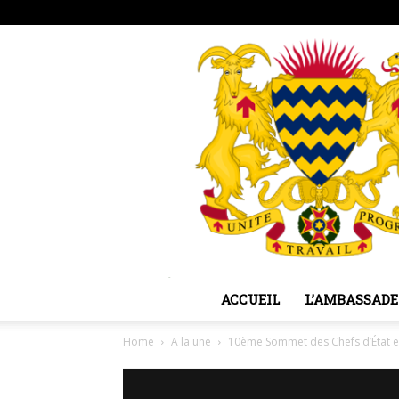
jeudi, août 6, 2026
Sign in / Join
ACCUEIL
L’AMBASSADE
Home
A la une
10ème Sommet des Chefs d’État 