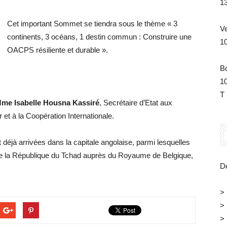
1
Cet important Sommet se tiendra sous le thème « 3
V
continents, 3 océans, 1 destin commun : Construire une
1
OACPS résiliente et durable ».
B
1
T 
me Isabelle Housna Kassiré
, Secrétaire d’Etat aux
 et à la Coopération Internationale.
 déjà arrivées dans la capitale angolaise, parmi lesquelles
a République du Tchad auprès du Royaume de Belgique,
Dé
>
>
>