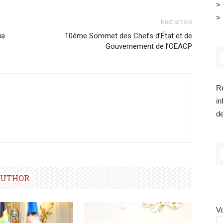
>
>
Next article
ia
10ème Sommet des Chefs d’État et de
Gouvernement de l’OEACP
Re
in
d
AUTHOR
Vo