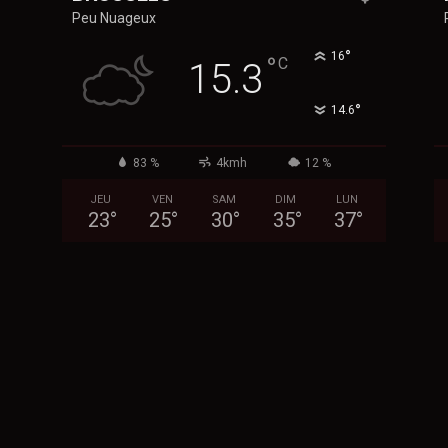
Peu Nuageux
°
16
°
C
15.3
°
14.6
83 %
4kmh
12 %
JEU
VEN
SAM
DIM
LUN
23
°
25
°
30
°
35
°
37
°