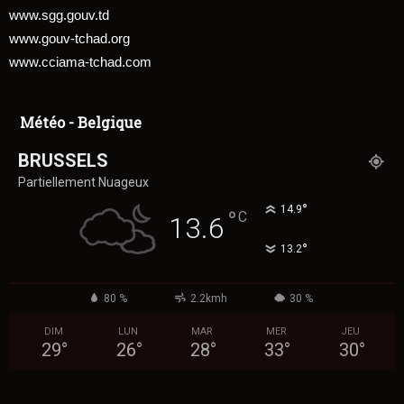
www.sgg.gouv.td
www.gouv-tchad.org
www.cciama-tchad.com
Météo - Belgique
BRUSSELS
Partiellement Nuageux
°
14.9
°
C
13.6
°
13.2
80 %
2.2kmh
30 %
DIM
LUN
MAR
MER
JEU
29
°
26
°
28
°
33
°
30
°