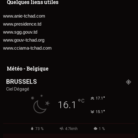
Quelques liens utiles
www.anie-tchad.com
www.presidence.td
www.sgg.gouv.td
www.gouv-tchad.org
www.cciama-tchad.com
Météo - Belgique
BRUSSELS
Ciel Dégagé
°
17.1
°
C
16.1
°
15.1
73 %
4.7kmh
1 %