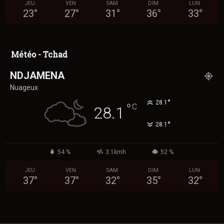
JEU
VEN
SAM
DIM
LUN
23
°
27
°
31
°
36
°
33
°
Météo - Tchad
NDJAMENA
Nuageux
°
28.1
°
C
28.1
°
28.1
54 %
3.1kmh
52 %
JEU
VEN
SAM
DIM
LUN
37
°
37
°
32
°
35
°
32
°