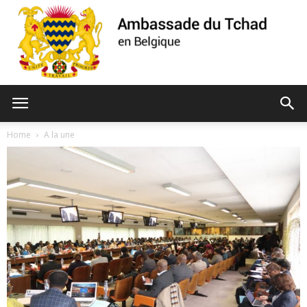
Ambassade
Home
A la une
du
Tchad
de