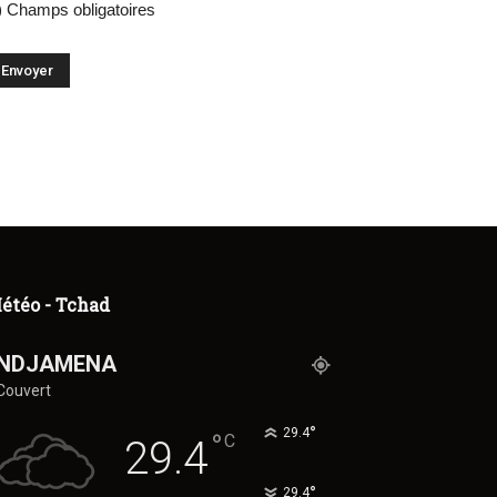
) Champs obligatoires
étéo - Tchad
NDJAMENA
Couvert
°
29.4
°
C
29.4
°
29.4