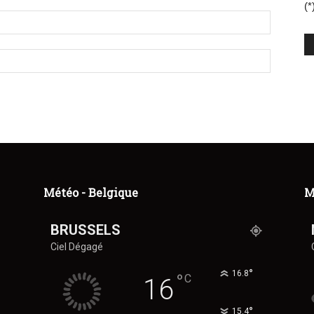
(*
Météo - Belgique
M
BRUSSELS
Ciel Dégagé
°
16.8
°
C
16
°
15.4