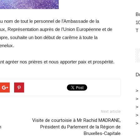
B
nom de tout le personnel de l’Ambassade de la
1
ux, Représentation auprès de l’Union Européenne et de
T 
opre, souhaite un bon début de carême à toute la
enelux.
t agréer nos prières et nous apporter paix et prospérité.
Dé
>
>
>
Next article
>
Visite de courtoisie à Mr Rachid MADRANE,
>
n
Président du Parlement de la Région de
Bruxelles-Capitale