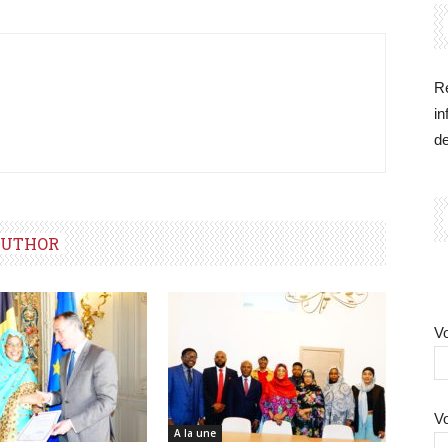
Re
in
d
AUTHOR
Vo
Vo
A la une