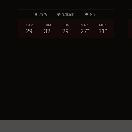
78 %
3.3kmh
6 %
SAM
DIM
LUN
MAR
MER
29
°
32
°
29
°
27
°
31
°