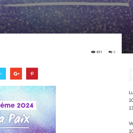
Belgique
831
0
er
Lu
1
1
V
1