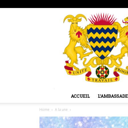
samedi, août 8, 2026
Sign in / Join
ACCUEIL
L’AMBASSADE
Home
A la une