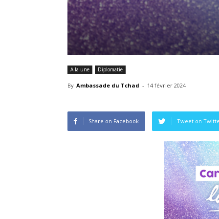
A la une
Diplomatie
By
Ambassade du Tchad
-
14 février 2024
Share on Facebook
Tweet on Twitt