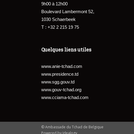
9h00 à 12h00
Boulevard Lambermont 52,
1030 Schaerbeek
T : +32 2 215 19 75
Quelques liens utiles
www.anie-tchad.com
www.presidence.td
www.sgg.gouv.td
www.gouv-tchad.org
www.cciama-tchad.com
© Ambassade du Tchad de Belgique
Powered by Idealogy