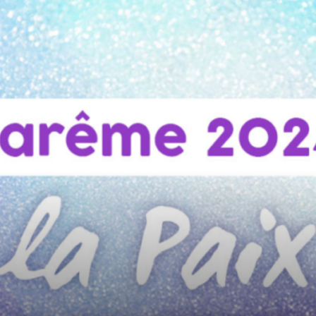
du
Tchad
de