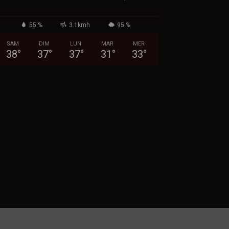
55 %
3.1kmh
95 %
SAM
DIM
LUN
MAR
MER
38
°
37
°
37
°
31
°
33
°