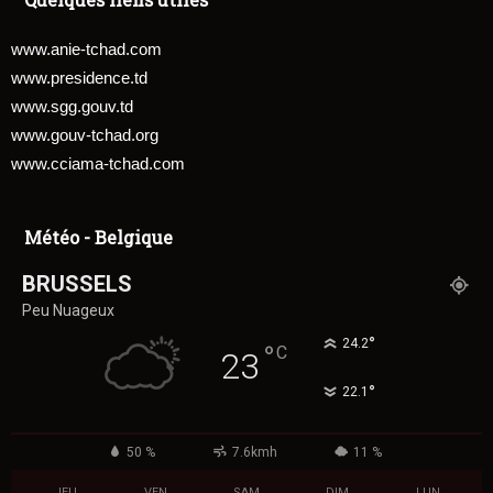
www.anie-tchad.com
www.presidence.td
www.sgg.gouv.td
www.gouv-tchad.org
www.cciama-tchad.com
Météo - Belgique
BRUSSELS
Peu Nuageux
°
24.2
°
C
23
°
22.1
50 %
7.6kmh
11 %
JEU
VEN
SAM
DIM
LUN