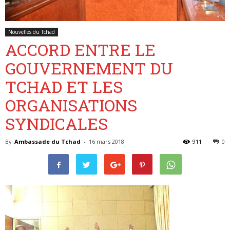
Nouvelles du Tchad
Belgique
ACCORD ENTRE LE
GOUVERNEMENT DU
TCHAD ET LES
ORGANISATIONS
SYNDICALES
By
Ambassade du Tchad
-
16 mars 2018
911
0