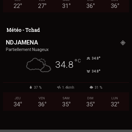
22
°
27
°
31
°
36
°
36
°
Météo - Tchad
NDJAMENA
Partiellement Nuageux
°
34.8
°
C
34.8
°
34.8
37 %
1.4kmh
31 %
JEU
VEN
SAM
DIM
LUN
34
°
36
°
35
°
35
°
32
°