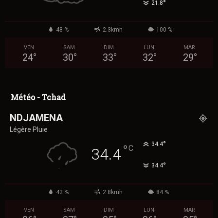
°
21.8
48 %
2.3kmh
100 %
VEN
SAM
DIM
LUN
MAR
24
°
30
°
33
°
32
°
29
°
Météo - Tchad
NDJAMENA
Légère Pluie
°
34.4
°
C
34.4
°
34.4
42 %
2.8kmh
84 %
VEN
SAM
DIM
LUN
MAR