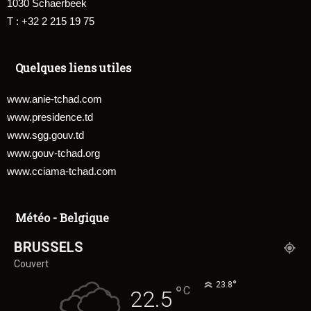
1030 Schaerbeek
T : +32 2 215 19 75
Quelques liens utiles
www.anie-tchad.com
www.presidence.td
www.sgg.gouv.td
www.gouv-tchad.org
www.cciama-tchad.com
Météo - Belgique
BRUSSELS
Couvert
°
23.8
°
C
22.5