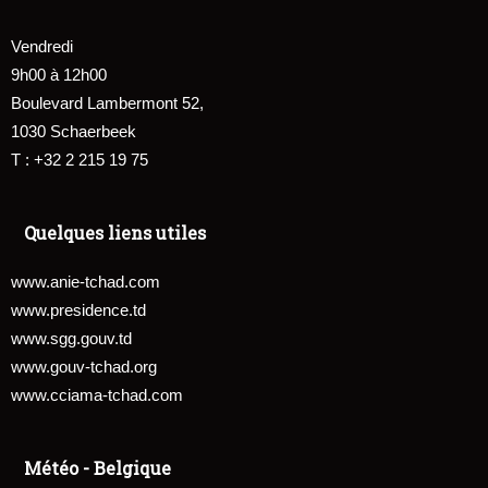
Vendredi
9h00 à 12h00
Boulevard Lambermont 52,
1030 Schaerbeek
T : +32 2 215 19 75
Quelques liens utiles
www.anie-tchad.com
www.presidence.td
www.sgg.gouv.td
www.gouv-tchad.org
www.cciama-tchad.com
Météo - Belgique