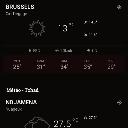
BRUSSELS
Ciel Dégagé
°
14.5
°
C
13
°
11.6
90 %
1.3kmh
8 %
VEN
SAM
DIM
LUN
MAR
25
°
31
°
34
°
35
°
29
°
Météo - Tchad
NDJAMENA
Nuageux
°
27.5
°
C
27.5