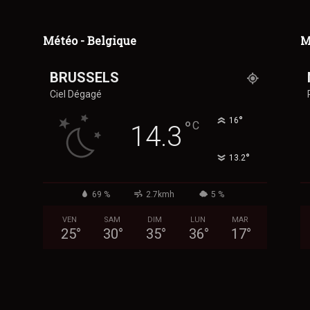
Météo - Belgique
M
BRUSSELS
Ciel Dégagé
°
16
°
C
14.3
°
13.2
69 %
2.7kmh
5 %
VEN
SAM
DIM
LUN
MAR
25
°
30
°
35
°
36
°
17
°