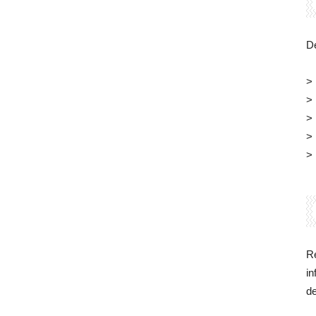
Belgique
Dé
>
>
>
>
>
Re
in
d