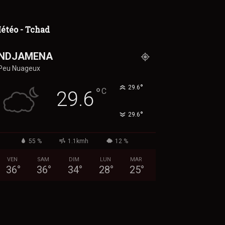
étéo - Tchad
NDJAMENA
Peu Nuageux
°
29.6
°
C
29.6
°
29.6
55 %
1.1kmh
12 %
VEN
SAM
DIM
LUN
MAR
36
°
36
°
34
°
28
°
25
°