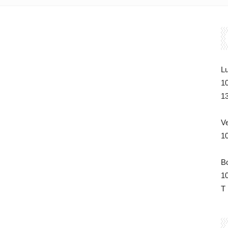
du
Lu
1
Tchad
1
V
1
de
B
1
T 