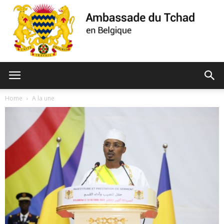
Ambassade
Home
A la une
du
Tchad
de