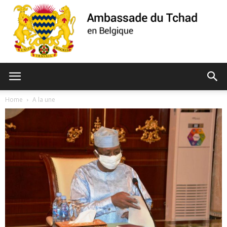
Ambassade
Home
A la une
du
Tchad
de