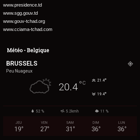
www.presidence.td
www.sgg.gouv.td
www.gouv-tchad.org
www.cciama-tchad.com
Météo - Belgique
BRUSSELS
Peu Nuageux
°
21.4
°
C
20.4
°
19.4
52 %
5.2kmh
11 %
JEU
VEN
SAM
DIM
LUN
19
°
27
°
31
°
36
°
36
°