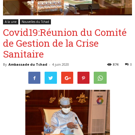
A la une
Nouvelles du Tchad
Belgique
Covid19:Réunion du Comité
de Gestion de la Crise
Sanitaire
By
Ambassade du Tchad
-
4 juin 2020
874
0