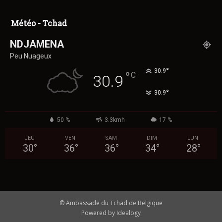
Météo - Tchad
NDJAMENA
Peu Nuageux
°
30.9
°
C
30.9
°
30.9
50 %
3.3kmh
17 %
JEU
VEN
SAM
DIM
LUN
30
°
36
°
36
°
34
°
28
°
© Ambassade du Tchad de Belgique
Powered by Idealogy