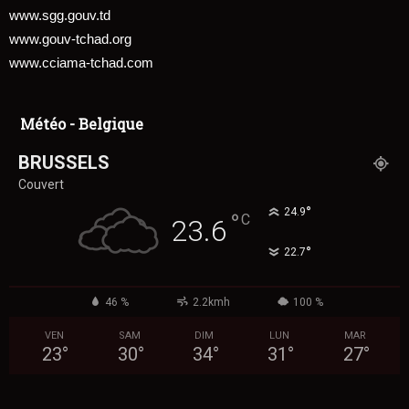
www.sgg.gouv.td
www.gouv-tchad.org
www.cciama-tchad.com
Météo - Belgique
BRUSSELS
Couvert
°
24.9
°
C
23.6
°
22.7
46 %
2.2kmh
100 %
VEN
SAM
DIM
LUN
MAR
23
°
30
°
34
°
31
°
27
°