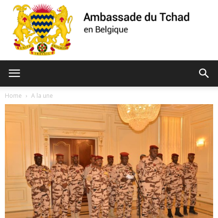
Ambassade
Home
A la une
du
Tchad
de