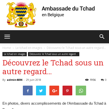
Ambassade
Home
Le tchad en images
Découvrez le Tchad sous un autre regard…
Le tchad en images
Découvrez le Tchad sous un autre regard…
Découvrez le Tchad sous un
du
autre regard…
By
admin4694
-
29 juin 2018
1956
0
Tchad
En photos, divers accomplissements de l’Ambassade du Tchad à
de