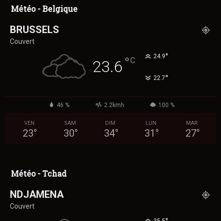
Météo - Belgique
BRUSSELS
Couvert
°
24.9
°
C
23.6
°
22.7
46 %
2.2kmh
100 %
VEN
SAM
DIM
LUN
MAR
23
°
30
°
34
°
31
°
27
°
Météo - Tchad
NDJAMENA
Couvert