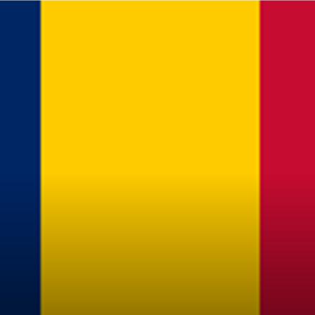
du
Tchad
de