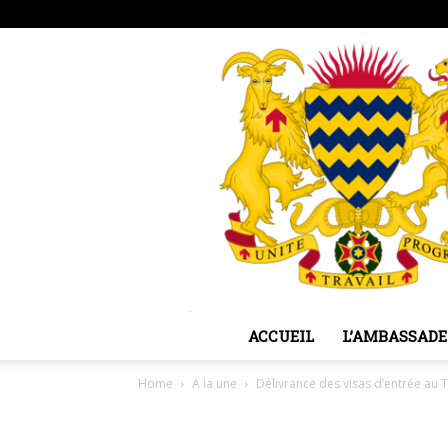
jeudi, août 6, 2026
Sign in / Join
ACCUEIL
L’AMBASSADE
Home
A la une
Délivrance des visas d’entrée au 