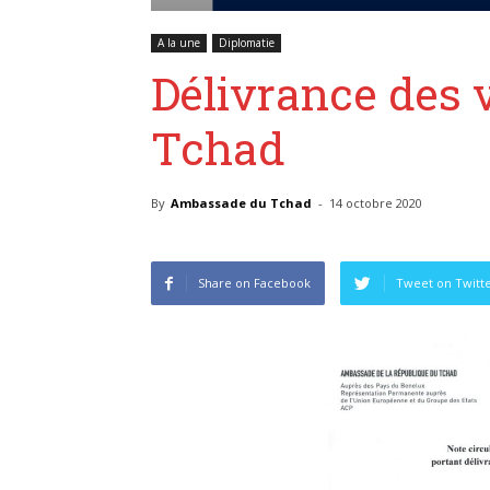
A la une
Diplomatie
Délivrance des v
Tchad
By
Ambassade du Tchad
-
14 octobre 2020
Share on Facebook
Tweet on Twitt