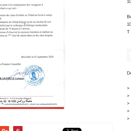
1
B
1
T 
Dé
>
>
>
>
>