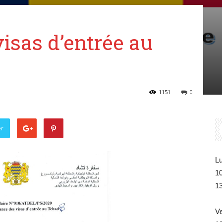
Belgique
isas d’entrée au
1151
0
er
Lu
1
1
V