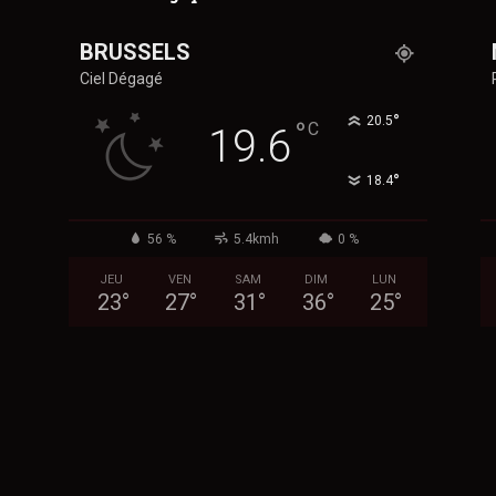
BRUSSELS
Ciel Dégagé
°
20.5
°
C
19.6
°
18.4
56 %
5.4kmh
0 %
JEU
VEN
SAM
DIM
LUN
23
°
27
°
31
°
36
°
25
°