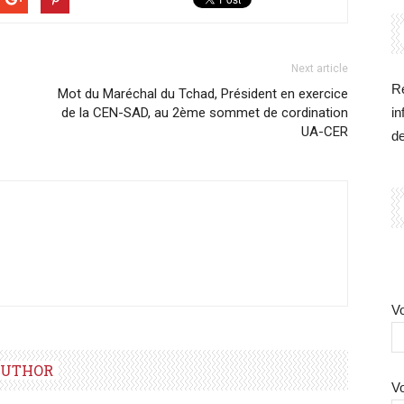
Next article
Re
Mot du Maréchal du Tchad, Président en exercice
de la CEN-SAD, au 2ème sommet de cordination
in
UA-CER
d
Vo
AUTHOR
Vo