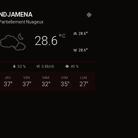
NDJAMENA
Partiellement Nuageux
°
28.6
°
C
28.6
°
28.6
53 %
0.8kmh
49 %
JEU
VEN
SAM
DIM
LUN
37
°
37
°
32
°
35
°
27
°