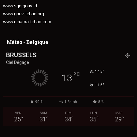
www.sgg.gouv.td
www.gouv-tchad.org
www.cciama-tchad.com
Météo - Belgique
BRUSSELS
Ciel Dégagé
°
14.5
°
C
13
°
11.6
90 %
1.3kmh
8 %
VEN
SAM
DIM
LUN
MAR
25
°
31
°
34
°
35
°
29
°