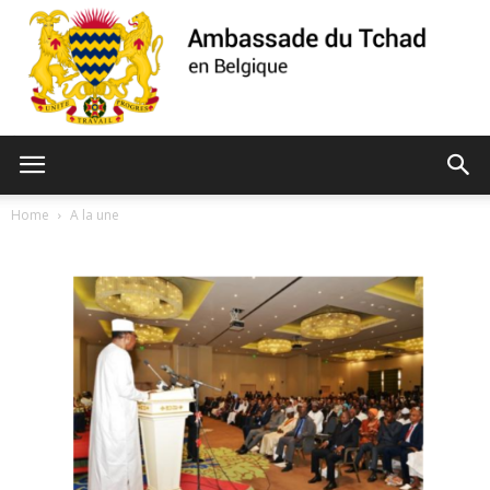
Ambassade
Home
A la une
du
Tchad
de