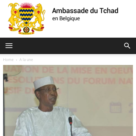
Ambassade
Home
A la une
du
Tchad
de