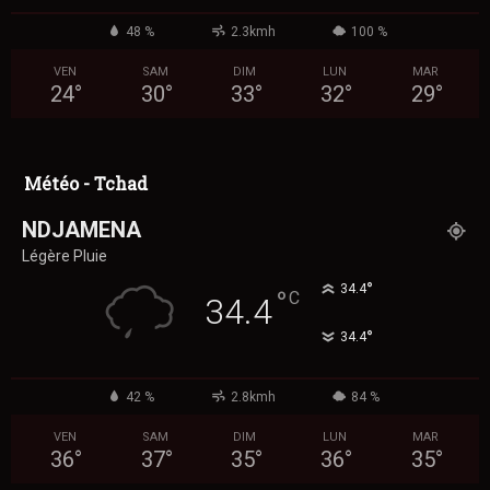
48 %
2.3kmh
100 %
VEN
SAM
DIM
LUN
MAR
24
°
30
°
33
°
32
°
29
°
Météo - Tchad
NDJAMENA
Légère Pluie
°
34.4
°
C
34.4
°
34.4
42 %
2.8kmh
84 %
VEN
SAM
DIM
LUN
MAR
36
°
37
°
35
°
36
°
35
°