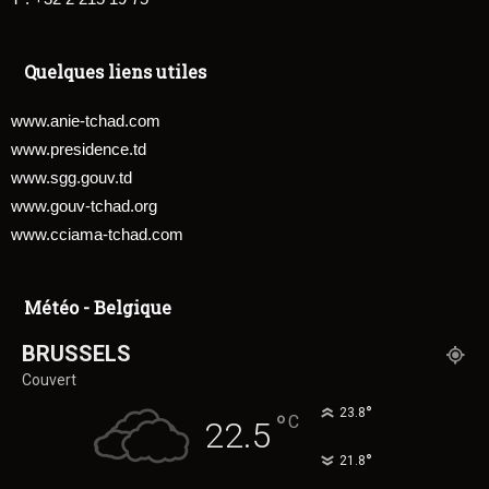
Quelques liens utiles
www.anie-tchad.com
www.presidence.td
www.sgg.gouv.td
www.gouv-tchad.org
www.cciama-tchad.com
Météo - Belgique
BRUSSELS
Couvert
°
23.8
°
C
22.5
°
21.8