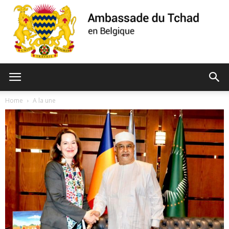
Ambassade
Home
A la une
du
Tchad
de