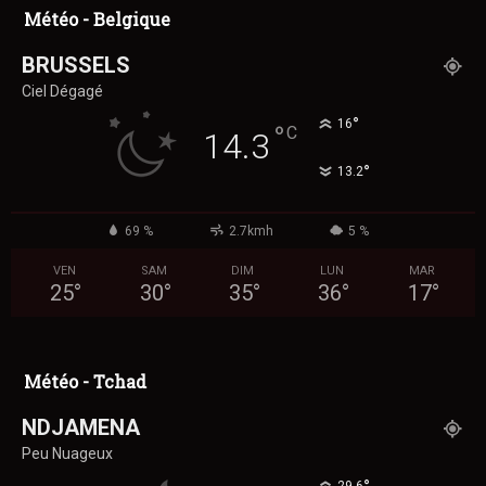
Météo - Belgique
BRUSSELS
Ciel Dégagé
°
16
°
C
14.3
°
13.2
69 %
2.7kmh
5 %
VEN
SAM
DIM
LUN
MAR
25
°
30
°
35
°
36
°
17
°
Météo - Tchad
NDJAMENA
Peu Nuageux
29.6