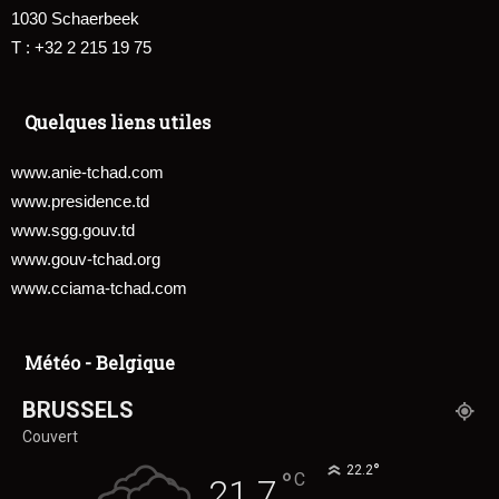
1030 Schaerbeek
T : +32 2 215 19 75
Quelques liens utiles
www.anie-tchad.com
www.presidence.td
www.sgg.gouv.td
www.gouv-tchad.org
www.cciama-tchad.com
Météo - Belgique
BRUSSELS
Couvert
°
22.2
°
C
21.7