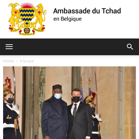
Ambassade
Home
A la une
du
Tchad
de