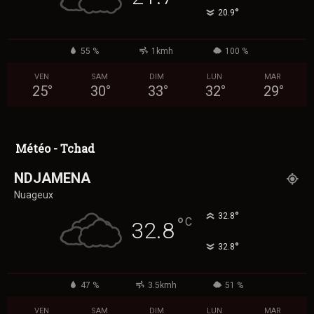
°
20.9
55 %
1kmh
100 %
VEN
SAM
DIM
LUN
MAR
25
°
30
°
33
°
32
°
29
°
Météo - Tchad
NDJAMENA
Nuageux
°
32.8
°
C
32.8
°
32.8
47 %
3.5kmh
51 %
VEN
SAM
DIM
LUN
MAR