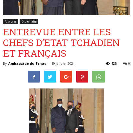
A la une
Diplomatie
Belgique
ENTREVUE ENTRE LES
CHEFS D’ETAT TCHADIEN
ET FRANÇAIS
By
Ambassade du Tchad
-
19 janvier 2021
625
0