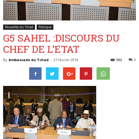
Belgique
Nouvelles du Tchad
Politique
G5 SAHEL :DISCOURS DU
CHEF DE L’ETAT
By
Ambassade du Tchad
-
27 février 2018
986
0