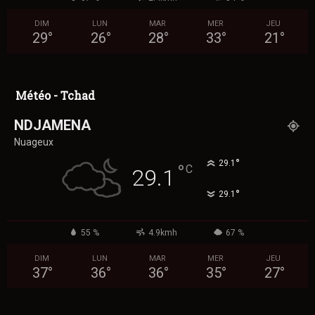
DIM
LUN
MAR
MER
JEU
29
°
26
°
28
°
33
°
21
°
Météo - Tchad
NDJAMENA
Nuageux
°
29.1
°
C
29.1
°
29.1
55 %
4.9kmh
67 %
DIM
LUN
MAR
MER
JEU
37
°
36
°
36
°
35
°
27
°