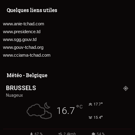
Quelques liens utiles
www.anie-tchad.com
www.presidence.td
www.sgg.gouv.td
www.gouv-tchad.org
www.cciama-tchad.com
Météo - Belgique
BRUSSELS
Nuageux
°
17.7
°
C
16.7
°
15.4
67 %
2.4kmh
54 %