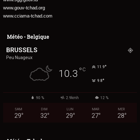
www.gouv-tchad.org
www.cciama-tchad.com
Météo - Belgique
BRUSSELS
Peu Nuageux
°
11.9
°
C
10.3
°
9.8
90 %
2.9kmh
12 %
SAM
DIM
LUN
MAR
MER
29
°
32
°
29
°
27
°
28
°