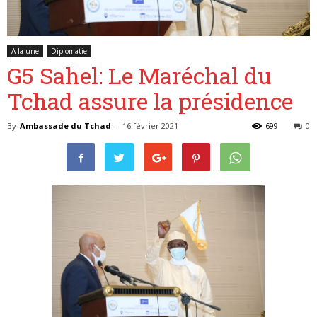
A la une
Diplomatie
Belgique
G5 Sahel: Le Maréchal du
Tchad assure la présidence
By
Ambassade du Tchad
-
16 février 2021
699
0