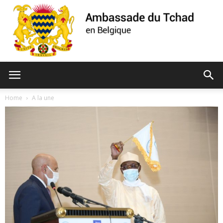
Ambassade
Home
A la une
du
Tchad
de