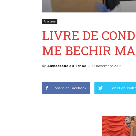
A la une
LIVRE DE CON
ME BECHIR M
By
Ambassade du Tchad
-
21 novembre 2018
Share on Facebook
Tweet on Twitt