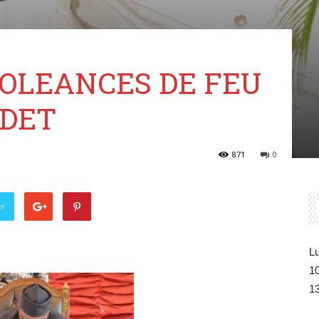
Belgique
DOLEANCES DE FEU
ADET
871
0
er
Lu
1
1