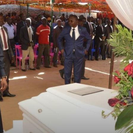
du
Tchad
de