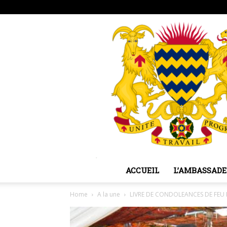
samedi, août 8, 2026
Sign in / Join
ACCUEIL
L’AMBASSADE
Home
A la une
LIVRE DE CONDOLEANCES DE FEU