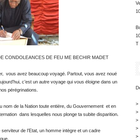
V
1
B
1
T 
E DE CONDOLEANCES DE FEU ME BECHIR MADET
ler, vous avez beaucoup voyagé. Partout, vous avez noué
 Aujourd’hui, c’est un autre voyage qui vous éloigne dans un
Dé
nos pérégrinations.
>
au nom de la Nation toute entière, du Gouvernement et en
>
ernation dans lesquelles nous plonge ta subite disparition.
>
>
le serviteur de l’Etat, un homme intègre et un cadre
>
ique.