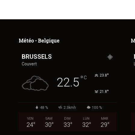
Météo - Belgique
M
BRUSSELS
Couvert
°
23.8
°
C
22.5
°
21.8
48 %
2.3kmh
100 %
VEN
SAM
DIM
LUN
MAR
24
°
30
°
33
°
32
°
29
°