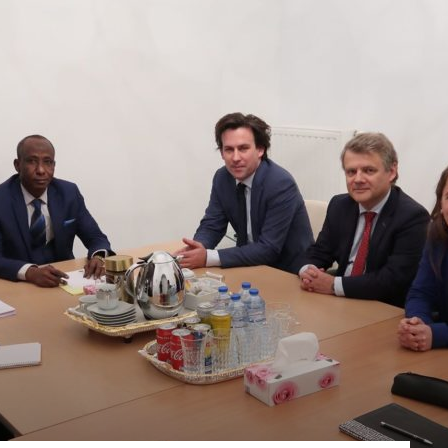
du
Tchad
de