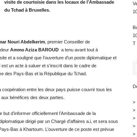
visite de courtoisie dans les locaux de l’Ambassade
V
du Tchad à Bruxelles.
1
B
1
ar Nouri Abdelkerim
, premier Conseiller de
T 
adeur
Ammo Aziza BAROUD
a tenu avant tout à
site et a souligné que l’ouverture d’un poste diplomatique et
 est un acte à saluer et s’inscrit dans le cadre de
me des Pays-Bas et la République du Tchad.
Dé
la coopération entre les deux pays puisse couvrir tous les
 aux bénéfices des deux parties.
>
>
pour but d’informer officiellement l’Ambassade de la
>
iplomatique dirigé par un Chargé d’affaires a.i, et sera sous
>
Pays-Bas à Khartoum. L’ouverture de ce poste est prévue
>