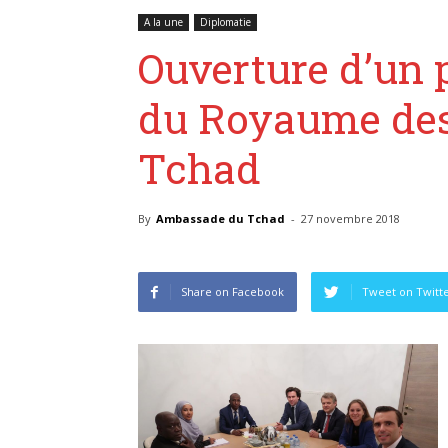
A la une
Diplomatie
Ouverture d’un 
du Royaume des
Tchad
By
Ambassade du Tchad
-
27 novembre 2018
Share on Facebook
Tweet on Twitt