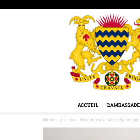
vendredi, août 7, 2026
Sign in / Join
ACCUEIL
L’AMBASSADE
Home
A la une
Ouverture d’un poste diplomatiq