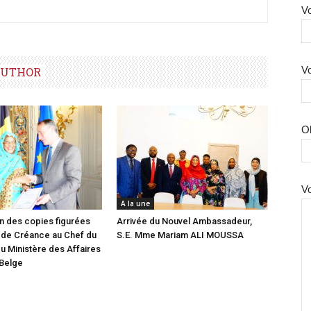
Vo
Vo
AUTHOR
O
V
A la une
n des copies figurées
Arrivée du Nouvel Ambassadeur,
 de Créance au Chef du
S.E. Mme Mariam ALI MOUSSA
u Ministère des Affaires
 Belge