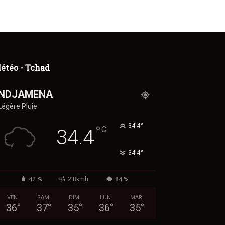
étéo - Tchad
NDJAMENA
Légère Pluie
°
34.4
°
C
34.4
°
34.4
42 %
2.8kmh
84 %
VEN
SAM
DIM
LUN
MAR
36
°
37
°
35
°
36
°
35
°