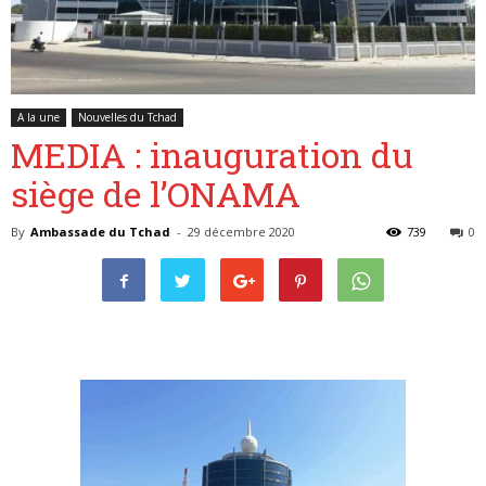
Belgique
A la une
Nouvelles du Tchad
MEDIA : inauguration du
siège de l’ONAMA
By
Ambassade du Tchad
-
29 décembre 2020
739
0