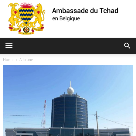
Ambassade
Home
A la une
du
Tchad
de