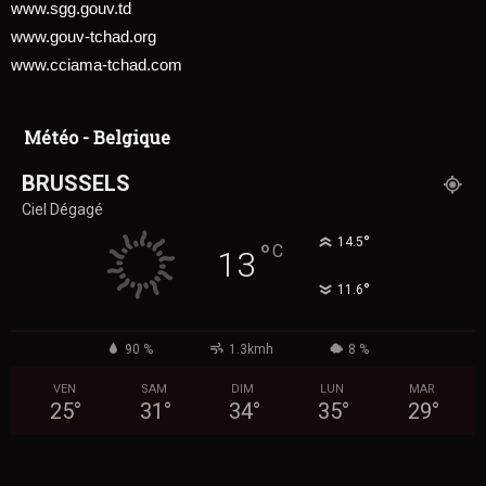
www.sgg.gouv.td
www.gouv-tchad.org
www.cciama-tchad.com
Météo - Belgique
BRUSSELS
Ciel Dégagé
°
14.5
°
C
13
°
11.6
90 %
1.3kmh
8 %
VEN
SAM
DIM
LUN
MAR
25
°
31
°
34
°
35
°
29
°