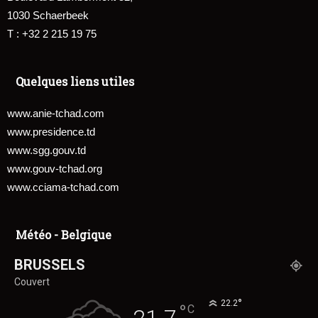
1030 Schaerbeek
T : +32 2 215 19 75
Quelques liens utiles
www.anie-tchad.com
www.presidence.td
www.sgg.gouv.td
www.gouv-tchad.org
www.cciama-tchad.com
Météo - Belgique
BRUSSELS
Couvert
°
22.2
°
C
21.7