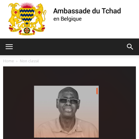
Ambassade
Home
Non classé
du
Tchad
de