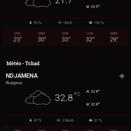
°
20.9
55 %
1kmh
100 %
VEN
SAM
DIM
LUN
MAR
25
°
30
°
33
°
32
°
29
°
Météo - Tchad
NDJAMENA
Nuageux
°
32.8
°
C
32.8
°
32.8
47 %
3.5kmh
51 %