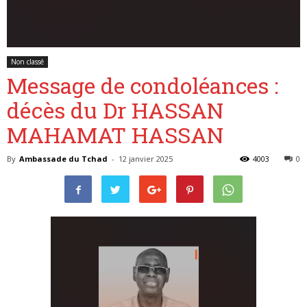
Belgique
Non classé
Message de condoléances :
décès du Dr HASSAN
MAHAMAT HASSAN
By
Ambassade du Tchad
-
12 janvier 2025
4003
0