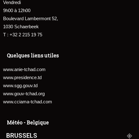
Vendredi
9h00 à 12h00
Boulevard Lambermont 52,
1030 Schaerbeek
T : +32 2 215 19 75
Quelques liens utiles
www.anie-tchad.com
www.presidence.td
www.sgg.gouv.td
www.gouv-tchad.org
www.cciama-tchad.com
Météo - Belgique
BRUSSELS