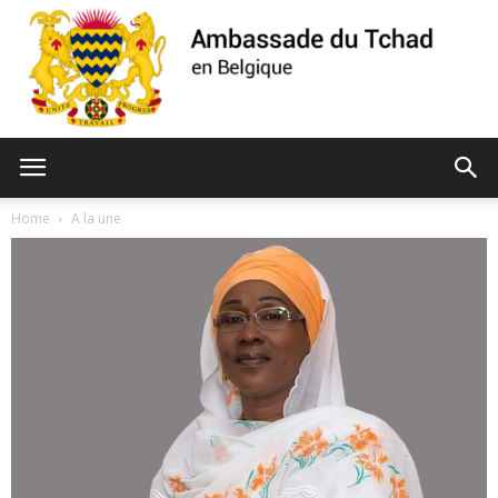
Ambassade
Home
A la une
du
Tchad
de