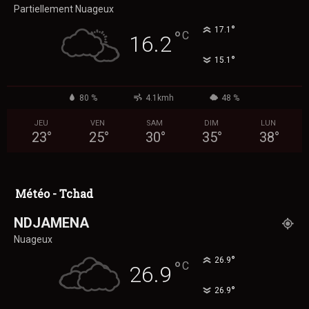
Partiellement Nuageux
°
17.1
°
C
16.2
°
15.1
80 %
4.1kmh
48 %
JEU
VEN
SAM
DIM
LUN
23
°
25
°
30
°
35
°
38
°
Météo - Tchad
NDJAMENA
Nuageux
°
26.9
°
C
26.9
°
26.9