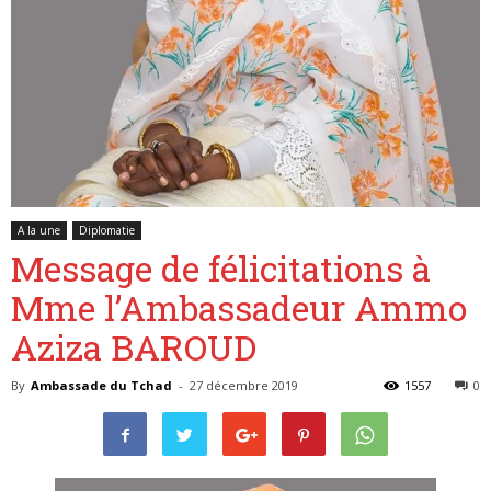
Belgique
A la une
Diplomatie
Message de félicitations à
Mme l’Ambassadeur Ammo
Aziza BAROUD
By
Ambassade du Tchad
-
27 décembre 2019
1557
0