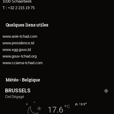
1030 Schaerbeek
T : +32 2 215 19 75
Quelques liens utiles
www.anie-tchad.com
www.presidence.td
www.sgg.gouv.td
www.gouv-tchad.org
www.cciama-tchad.com
Météo - Belgique
BRUSSELS
Ciel Dégagé
°
18.8
°
C
17.6