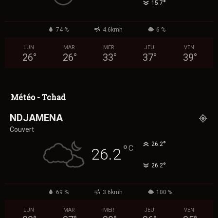
°
15.7
74 %
4.6kmh
6 %
LUN
MAR
MER
JEU
VEN
26
°
26
°
33
°
37
°
39
°
Météo - Tchad
NDJAMENA
Couvert
°
26.2
°
C
26.2
°
26.2
69 %
3.6kmh
100 %
LUN
MAR
MER
JEU
VEN