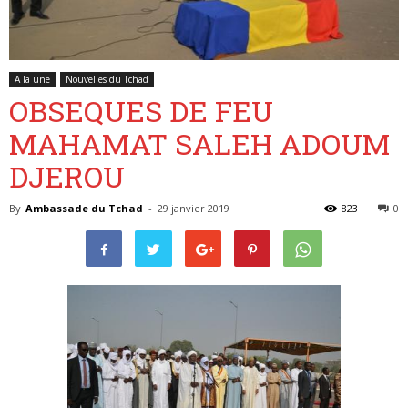
Belgique
A la une
Nouvelles du Tchad
OBSEQUES DE FEU
MAHAMAT SALEH ADOUM
DJEROU
By
Ambassade du Tchad
-
29 janvier 2019
823
0