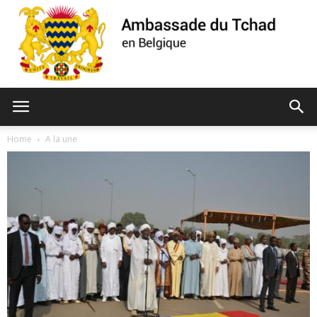
Ambassade
Home
A la une
du
Tchad
de