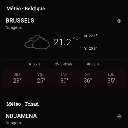
Météo - Belgique
BRUSSELS
Nuageux
°
22.1
°
C
21.2
°
20.3
55 %
5.4kmh
82 %
JEU
VEN
SAM
DIM
LUN
23
°
25
°
30
°
36
°
35
°
Météo - Tchad
NDJAMENA
Nuageux