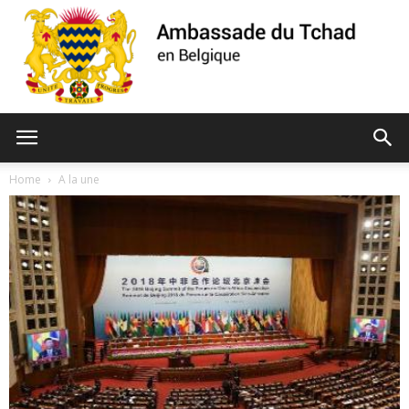
Ambassade
Home
A la une
du
Tchad
de