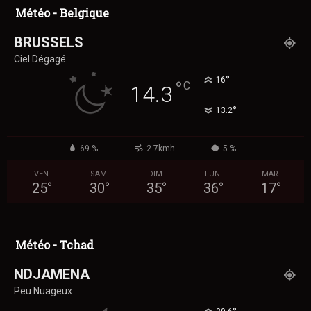
Météo - Belgique
BRUSSELS
Ciel Dégagé
°
16
°
C
14.3
°
13.2
69 %
2.7kmh
5 %
VEN
SAM
DIM
LUN
MAR
25
°
30
°
35
°
36
°
17
°
Météo - Tchad
NDJAMENA
Peu Nuageux