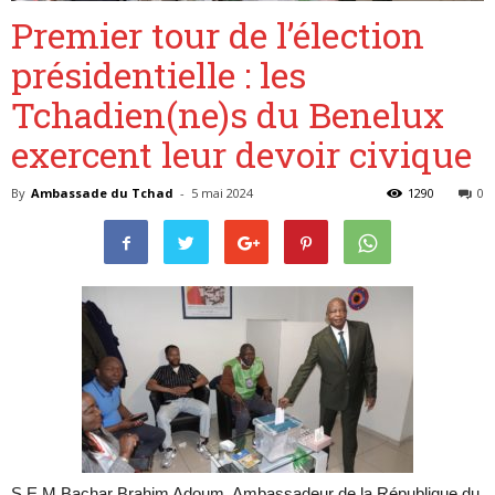
Premier tour de l’élection
présidentielle : les
Belgique
Tchadien(ne)s du Benelux
exercent leur devoir civique
By
Ambassade du Tchad
-
5 mai 2024
1290
0
S.E.M Bachar Brahim Adoum, Ambassadeur de la République du