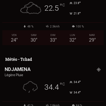
°
23.8
°
C
22.5
°
21.8
48 %
2.3kmh
100 %
VEN
SAM
DIM
LUN
MAR
24
°
30
°
33
°
32
°
29
°
Météo - Tchad
NDJAMENA
Légère Pluie
°
34.4
°
C
34.4
°
34.4
42 %
2.8kmh
84 %