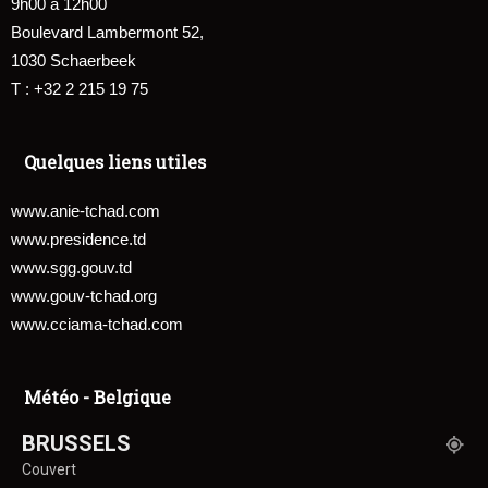
9h00 à 12h00
Boulevard Lambermont 52,
1030 Schaerbeek
T : +32 2 215 19 75
Quelques liens utiles
www.anie-tchad.com
www.presidence.td
www.sgg.gouv.td
www.gouv-tchad.org
www.cciama-tchad.com
Météo - Belgique
BRUSSELS
Couvert