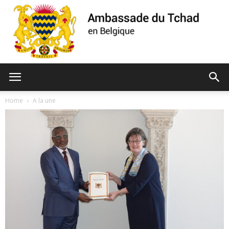
Ambassade
Home
A la une
du
Tchad
de