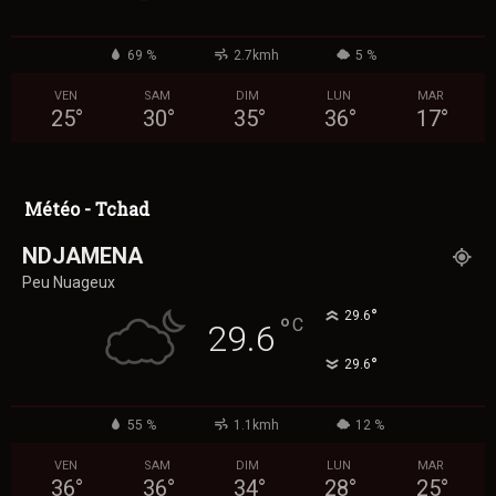
69 %
2.7kmh
5 %
VEN
SAM
DIM
LUN
MAR
25
°
30
°
35
°
36
°
17
°
Météo - Tchad
NDJAMENA
Peu Nuageux
°
29.6
°
C
29.6
°
29.6
55 %
1.1kmh
12 %
VEN
SAM
DIM
LUN
MAR
36
°
36
°
34
°
28
°
25
°