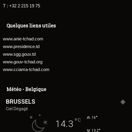
T : +32 2 215 19 75
Quelques liens utiles
www.anie-tchad.com
www.presidence.td
www.sgg.gouv.td
www.gouv-tchad.org
www.cciama-tchad.com
Météo - Belgique
BRUSSELS
Ciel Dégagé
°
16
°
C
14.3
°
13.2