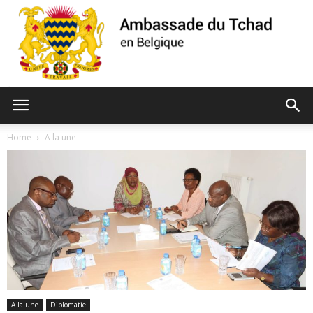
Ambassade
Home
A la une
du
Tchad
A la une
Diplomatie
de