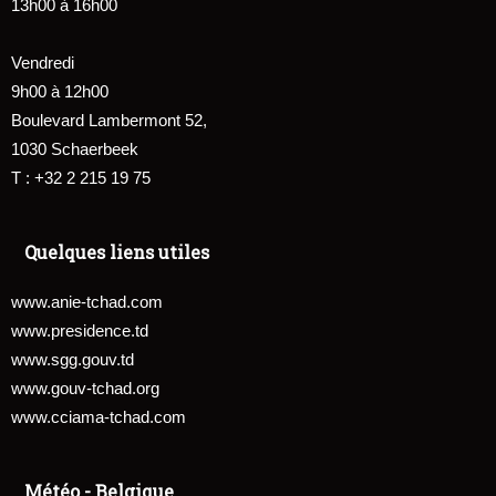
13h00 à 16h00
Vendredi
9h00 à 12h00
Boulevard Lambermont 52,
1030 Schaerbeek
T : +32 2 215 19 75
Quelques liens utiles
www.anie-tchad.com
www.presidence.td
www.sgg.gouv.td
www.gouv-tchad.org
www.cciama-tchad.com
Météo - Belgique