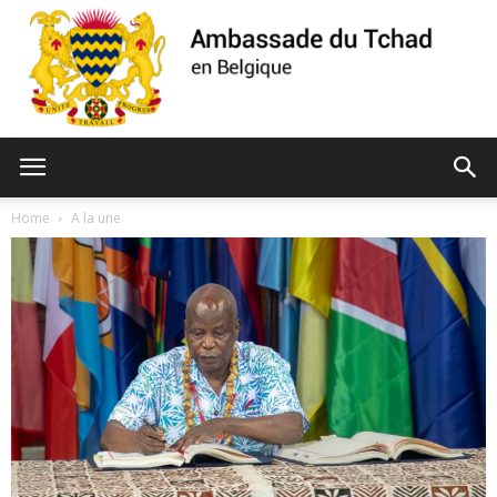
Ambassade
Home
A la une
du
Tchad
de