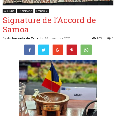
A la une
Diplomatie
Economie
Signature de l’Accord de
Belgique
Samoa
By
Ambassade du Tchad
-
16 novembre 2023
953
0