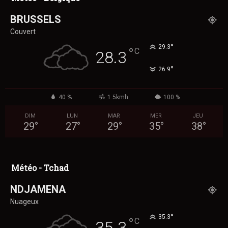
BRUSSELS
Couvert
°
29.3
°
C
28.3
°
26.9
40 %
1.5kmh
100 %
DIM
LUN
MAR
MER
JEU
29
°
27
°
29
°
35
°
38
°
Météo - Tchad
NDJAMENA
Nuageux
°
35.3
°
C
35.3