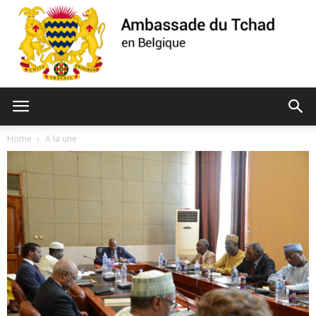
Ambassade
Home
A la une
du
Tchad
de