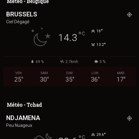
Météo - Belgique
BRUSSELS
Ciel Dégagé
°
16
°
C
14.3
°
13.2
69 %
2.7kmh
5 %
VEN
SAM
DIM
LUN
MAR
25
°
30
°
35
°
36
°
17
°
Météo - Tchad
NDJAMENA
Peu Nuageux
°
29.6
°
C