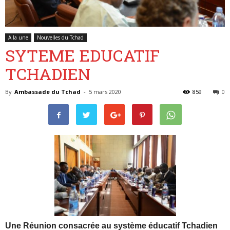
A la une
Nouvelles du Tchad
Belgique
SYTEME EDUCATIF
TCHADIEN
By
Ambassade du Tchad
-
5 mars 2020
859
0
Une Réunion consacrée au système éducatif Tchadien