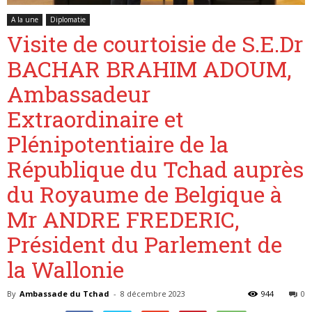
A la une
Diplomatie
Visite de courtoisie de S.E.Dr
Belgique
BACHAR BRAHIM ADOUM,
Ambassadeur
Extraordinaire et
Plénipotentiaire de la
République du Tchad auprès
du Royaume de Belgique à
Mr ANDRE FREDERIC,
Président du Parlement de
la Wallonie
By
Ambassade du Tchad
-
8 décembre 2023
944
0