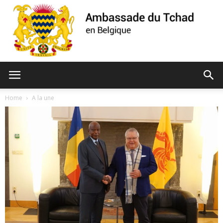
Ambassade
Home
A la une
du
Tchad
de