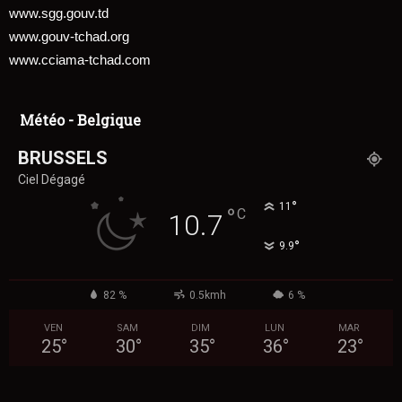
www.sgg.gouv.td
www.gouv-tchad.org
www.cciama-tchad.com
Météo - Belgique
BRUSSELS
Ciel Dégagé
°
11
°
C
10.7
°
9.9
82 %
0.5kmh
6 %
VEN
SAM
DIM
LUN
MAR
25
°
30
°
35
°
36
°
23
°