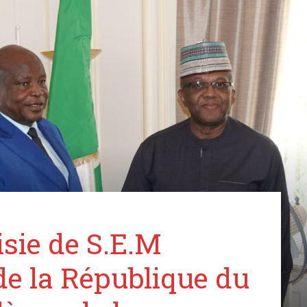
du
Tchad
de
isie de S.E.M
e la République du