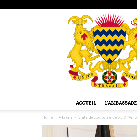
vendredi, août 7, 2026
Sign in / Join
ACCUEIL
L’AMBASSADE
Home
A la une
Visite de courtoisie de S.E.M l’A