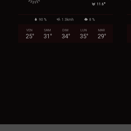
°
11.6
90 %
1.3kmh
8 %
VEN
SAM
DIM
LUN
MAR
25
°
31
°
34
°
35
°
29
°