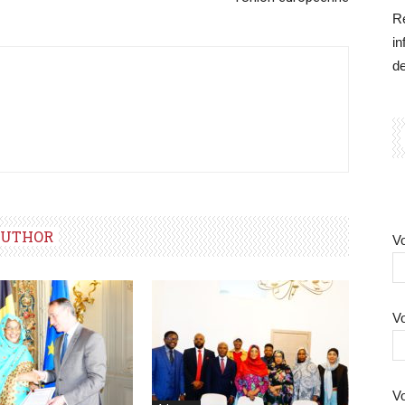
Re
in
d
AUTHOR
Vo
Vo
Vo