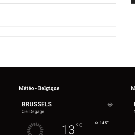
Météo - Belgique
M
BRUSSELS
Ciel Dégagé
°
14.5
°
C
13