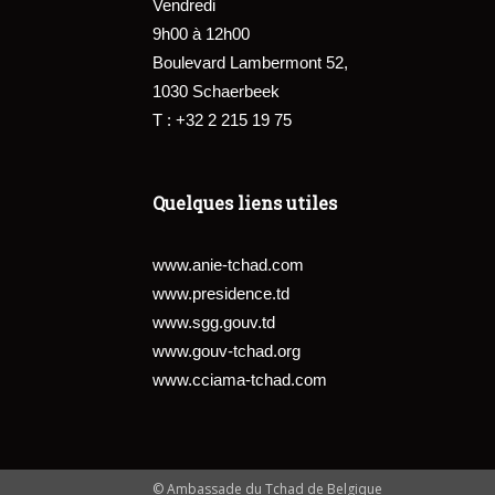
Vendredi
9h00 à 12h00
Boulevard Lambermont 52,
1030 Schaerbeek
T : +32 2 215 19 75
Quelques liens utiles
www.anie-tchad.com
www.presidence.td
www.sgg.gouv.td
www.gouv-tchad.org
www.cciama-tchad.com
© Ambassade du Tchad de Belgique