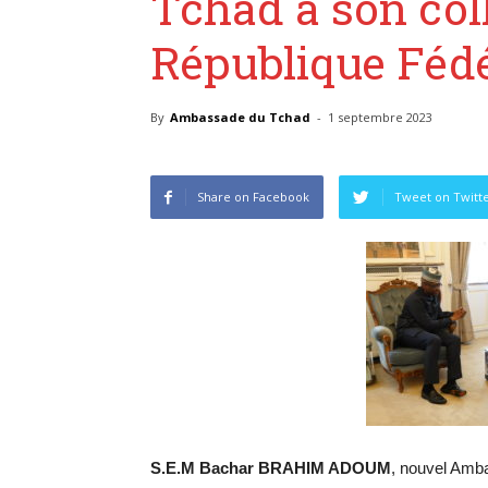
Tchad à son col
République Fédé
By
Ambassade du Tchad
-
1 septembre 2023
Share on Facebook
Tweet on Twitt
S.E.M
Bachar BRAHIM ADOUM
, nouvel Amba