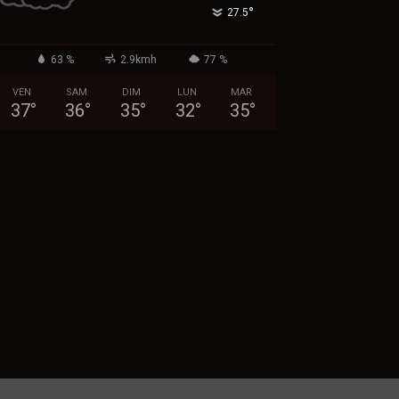
°
27.5
63 %
2.9kmh
77 %
VEN
SAM
DIM
LUN
MAR
37
°
36
°
35
°
32
°
35
°