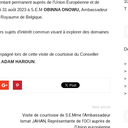
1
ntant permanent auprès de l’Union Européenne et de
T 
udi 31 août 2023 à S.E.M
OBINNA ONOWU,
Ambassadeur
u Royaume de Belgique.
rs sujets d’intérêt commun visant à explorer des domaines
Dé
mpagné lors de cette visite de courtoisie du Conseiller
 ADAM HAROUN
.
>
>
>
>
>
Next article
Visite de courtoisie de S.E.Mme l’Ambassadeur
Ismat JAHAN, Représentante de l’OCI auprès de
l’Union européenne