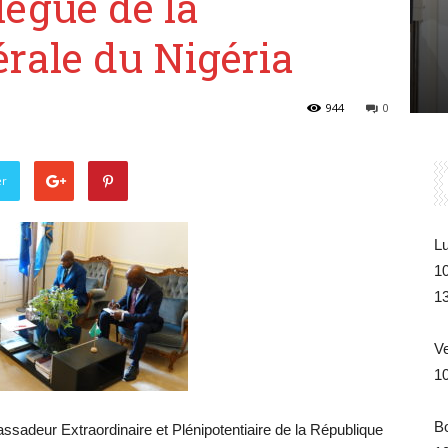
lègue de la
Belgique
rale du Nigéria
944
0
er
Lu
1
1
V
1
B
ssadeur Extraordinaire et Plénipotentiaire de la République