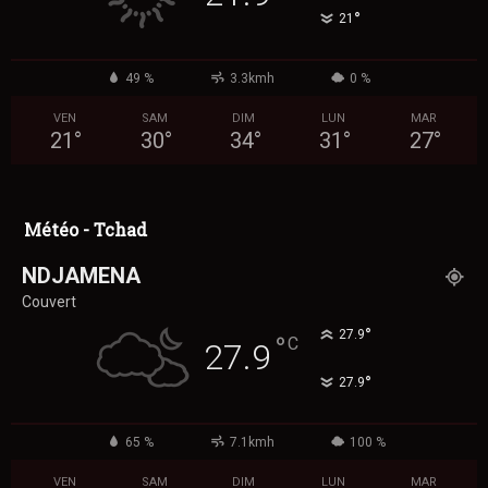
°
21
49 %
3.3kmh
0 %
VEN
SAM
DIM
LUN
MAR
21
°
30
°
34
°
31
°
27
°
Météo - Tchad
NDJAMENA
Couvert
°
27.9
°
C
27.9
°
27.9
65 %
7.1kmh
100 %
VEN
SAM
DIM
LUN
MAR