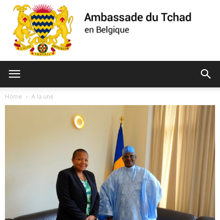
Ambassade
Home
A la une
du
Tchad
de