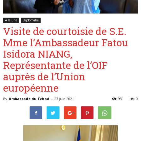
A la une
Diplomatie
Belgique
Visite de courtoisie de S.E.
Mme l’Ambassadeur Fatou
Isidora NIANG,
Représentante de l’OIF
auprès de l’Union
européenne
By
Ambassade du Tchad
-
23 juin 2021
931
0