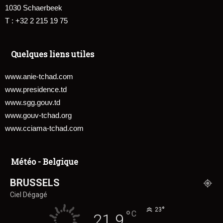
1030 Schaerbeek
T : +32 2 215 19 75
Quelques liens utiles
www.anie-tchad.com
www.presidence.td
www.sgg.gouv.td
www.gouv-tchad.org
www.cciama-tchad.com
Météo - Belgique
BRUSSELS
Ciel Dégagé
°
23
°
C
21.9