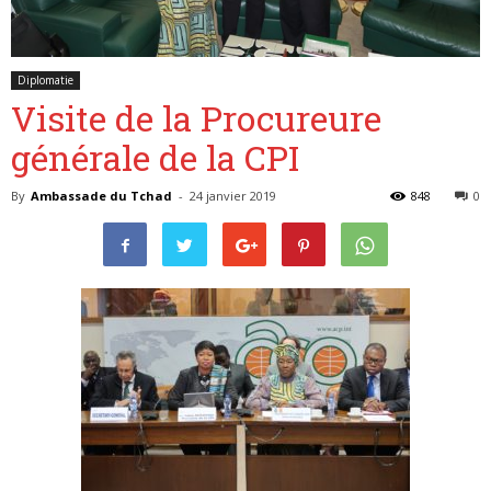
Diplomatie
Belgique
Visite de la Procureure
générale de la CPI
By
Ambassade du Tchad
-
24 janvier 2019
848
0