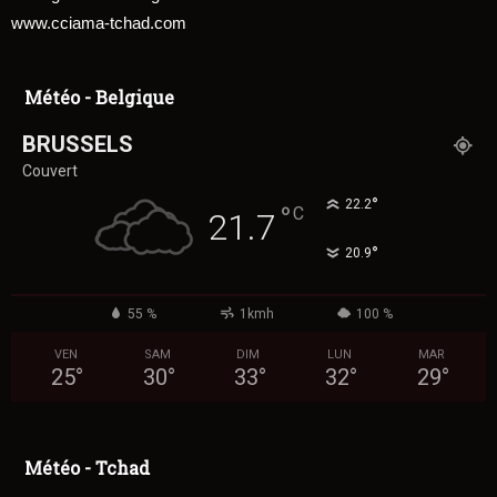
www.cciama-tchad.com
Météo - Belgique
BRUSSELS
Couvert
°
22.2
°
C
21.7
°
20.9
55 %
1kmh
100 %
VEN
SAM
DIM
LUN
MAR
25
°
30
°
33
°
32
°
29
°
Météo - Tchad