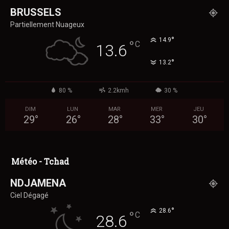
BRUSSELS
Partiellement Nuageux
°
14.9
°
C
13.6
°
13.2
80 %
2.2kmh
30 %
DIM
LUN
MAR
MER
JEU
29
°
26
°
28
°
33
°
30
°
Météo - Tchad
NDJAMENA
Ciel Dégagé
°
28.6
°
C
28.6