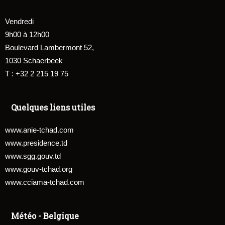
Vendredi
9h00 à 12h00
Boulevard Lambermont 52,
1030 Schaerbeek
T : +32 2 215 19 75
Quelques liens utiles
www.anie-tchad.com
www.presidence.td
www.sgg.gouv.td
www.gouv-tchad.org
www.cciama-tchad.com
Météo - Belgique